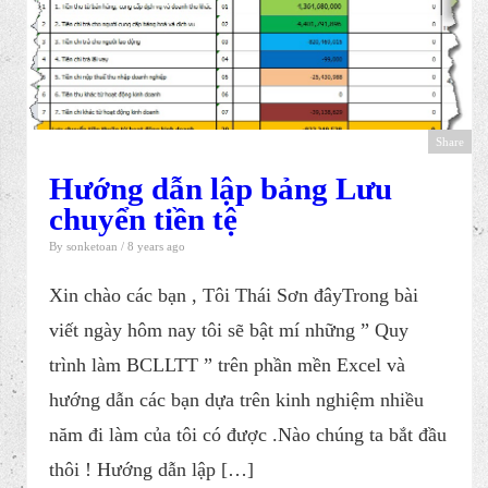
Share
Hướng dẫn lập bảng Lưu
chuyển tiền tệ
By
sonketoan
/ 8 years ago
Xin chào các bạn , Tôi Thái Sơn đâyTrong bài
viết ngày hôm nay tôi sẽ bật mí những ” Q uy
trình làm BCLLT T ” trên phần mền Excel và
hướng dẫn các bạn dựa trên kinh nghiệm nhiều
năm đi làm của tôi có được .Nào chúng ta bắt đầu
thôi ! Hướng dẫn lập […]