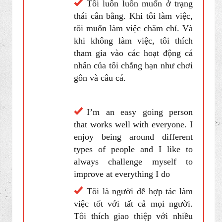
Tôi là một người làm việc
chăm chỉ và tôi muốn đón nhận
nhiều thử thách khác nhau. Tôi
thích thú cưng, và lúc rảnh rỗi,
tôi thích thư giãn và đọc sách.
I’ve always liked being
balanced. When I work, I want
to work hard. And outside of
work, I like to engage in my
personal activities such as
golfing and fishing.
Tôi luôn luôn muốn ở trạng
thái cân bằng. Khi tôi làm việc,
tôi muốn làm việc chăm chỉ. Và
khi không làm việc, tôi thích
tham gia vào các hoạt động cá