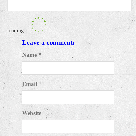
4 Bước Lên BCTC của toàn bộ loại hình DN
SEP 09, 2023 / BY
SONKETOAN
ABOUT THE AUTHOR
sonketoan
Leave a comment:
Name *