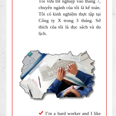
bit about yourself? (Hãy nói cho tôi
biết sơ qua về bạn?)
My name’s Pham Thai Son.
I’m 34 years old and I’m single.
I have just graduated from
university in July with the major
in accounting. I got 3 months
experience as an internship at X
company. I like reading books
and travelling.Point 1
Tôi tên là Phạm Thái Sơn.
Tôi 34 tuổi và đang độc thân.
Tôi vừa tốt nghiệp vào tháng 7,
chuyên ngành của tôi là kế toán.
Tôi có kinh nghiệm thực tập tại
Công ty X trong 3 tháng. Sở
thích của tôi là đọc sách và du