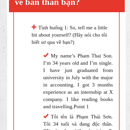
Tôi là người cẩn thận và
chăm chỉ. Tôi ham học hỏi và
thích làm việc với mọi người.
Tôi dễ thích nghi với môi
trường làm việc và chủ động
trong công việc.
Hãy cho tôi biết một chút
về bản thân bạn?
Tình huống 1: So, tell me a little