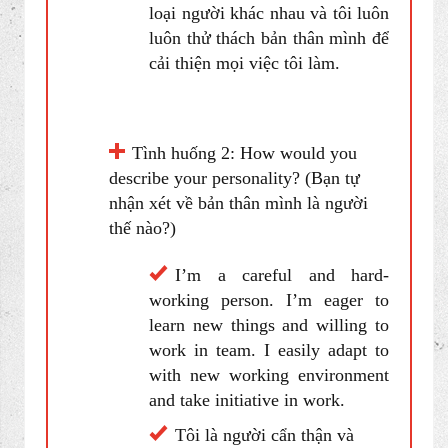
nhân của tôi chẳng hạn như chơi
gôn và câu cá.
I’m an easy going person
that works well with everyone. I
enjoy being around different
types of people and I like to
always challenge myself to
improve at everything I do
Tôi là người dễ hợp tác làm
việc tốt với tất cả mọi người.
Tôi thích giao thiệp với nhiều
loại người khác nhau và tôi luôn
luôn thử thách bản thân mình để
cải thiện mọi việc tôi làm.