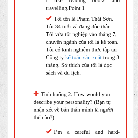
Tình huống 1: So, tell me a little
bit about yourself? (Hãy nói cho tôi
biết sơ qua về bạn?)
My name’s Pham Thai Son.
I’m 34 years old and I’m single.
I have just graduated from
university in July with the major
in accounting. I got 3 months
experience as an internship at
KETOANSANXUAT company.
I like reading books and
travelling.Point 1
Tôi tên là Phạm Thái Sơn.
Tôi 34 tuổi và đang độc thân.
Tôi vừa tốt nghiệp vào tháng 7,