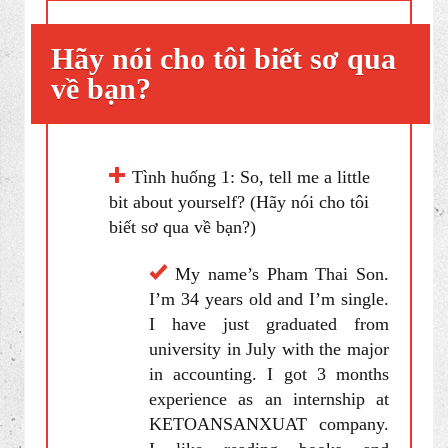
Nhận hoàn toàn MIỄN PHÍ qua email sau khi bạn
đăng ký nhận phía dưới "bạn nhớ kiểm tra mục thư
spam, quảng cáo nhé"
Download
Hãy nói cho tôi biết sơ qua
về bạn?