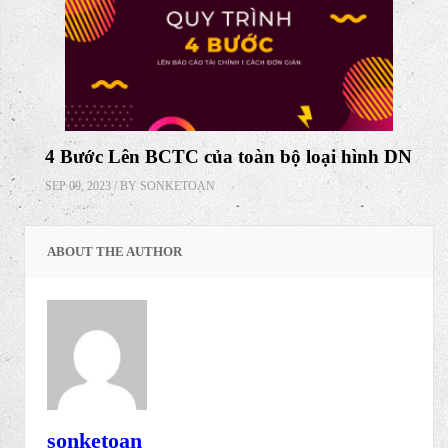
SEP 28, 2023 / BY
SONKETOAN
Tỷ giá và chênh lệch tỷ giá kế toán cần lắm
rõ
SEP 14, 2023 / BY
SONKETOAN