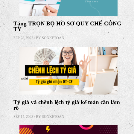
Tổng hợp công văn quan trọng về hóa đơn
năm 2023
OCT 16, 2023 / BY
SONKETOAN
Tặng TRỌN BỘ HỒ SƠ QUY CHẾ CÔNG
TY