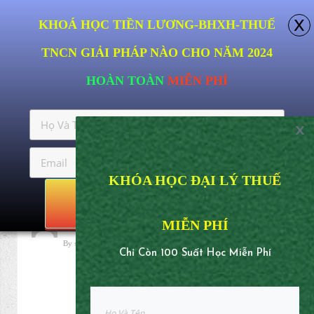
x
KHOÁ HỌC TIỀN LƯƠNG- BHXH -THUẾ
TNCN GIẢI PHÁP NÀO CHO NĂM 2024
HOÀN TOÀN
MIỄN PHÍ
x
KHÓA HỌC ĐẠI LÝ THU
Ế
NHẬN NGAY
MIỄN PHÍ
Chỉ
C
òn
100 Suất Học Miễn Phí