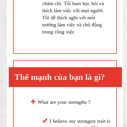
Tình huống 2: How would you
describe your personality? (Bạn tự
nhận xét về bản thân mình là người
thế nào?)
I’m a careful and hard-
working person. I’m eager to
learn new things and willing to
work in team. I easily adapt to
with new working environment
and take initiative in work.
Tôi là người cẩn thận và
chăm chỉ. Tôi ham học hỏi và
thích làm việc với mọi người.
Tôi dễ thích nghi với môi
trường làm việc và chủ động
trong công việc.