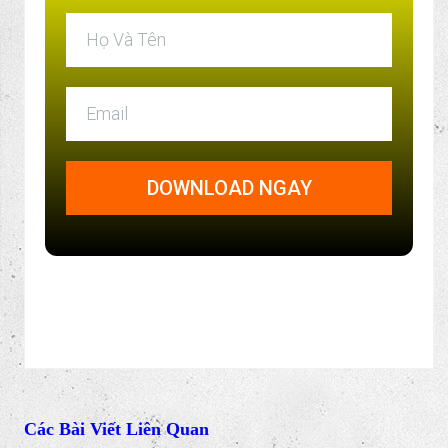
DOWNLOAD SƠ ĐỒ HOẠCH TOÁN
THEO TT 133 & TT 200
Gồm 115 sơ đồ hoạch toán theo TT 133 và 185 sơ đồ
hoạch toán theo TT 200 giúp bạn nắm rõ tính chất- quy
trình hoạch toán từng tài khoản