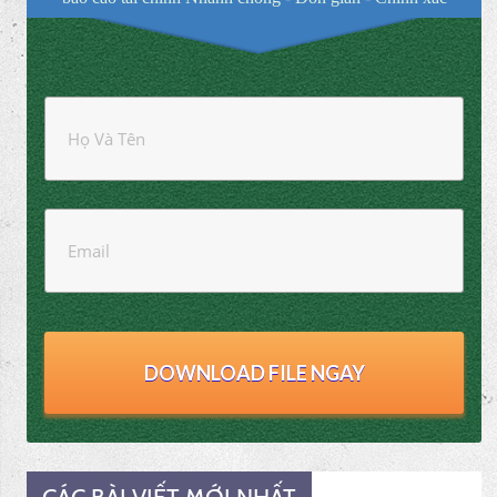
133/TT-200
File excel báo cáo tài chính Full tính năng giúp bạn lập
báo cáo tài chính Nhanh chóng - Đơn giản - Chính xác