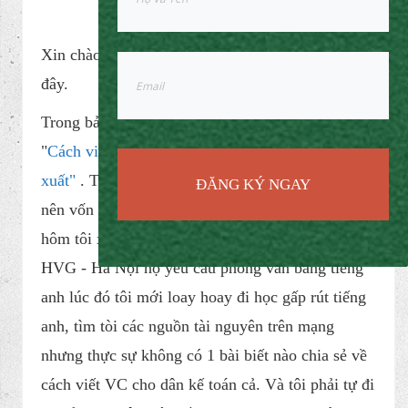
Home
/
Kiến thức kế toán
/
CV tiếng anh dành cho dân kế toán
CV tiếng anh dành cho dân kế toán
KIẾN THỨC KẾ TOÁN
ĐĂNG KÝ NGAY
By
sonketoan
/ 8 years ago
Xin chào các bạn, Tôi Thái Sơn
đây.