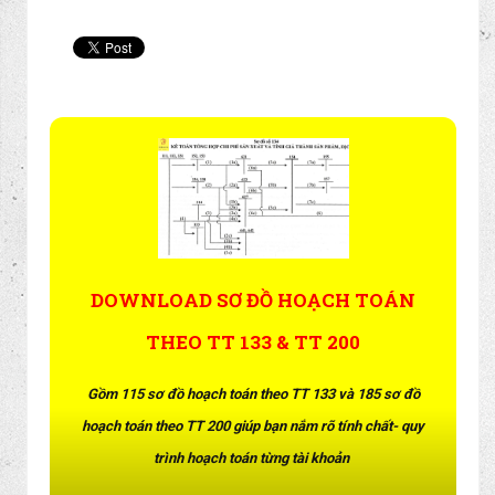
Tôi thấy khả năng tiếng Anh
của tôi là điểm yếu nhất của tôi.
Tôi biết đây chỉ là vấn đề tạm
thời. Tôi chắc chắn sẽ học tập
chăm chỉ để giao tiếp hiệu quả
hơn
P/S: Nếu bạn chưa có thời gian thực hành theo
những kiến thức này, đừng quên share về tường
facebook để lưu lại kiến thức này khi cần nhé