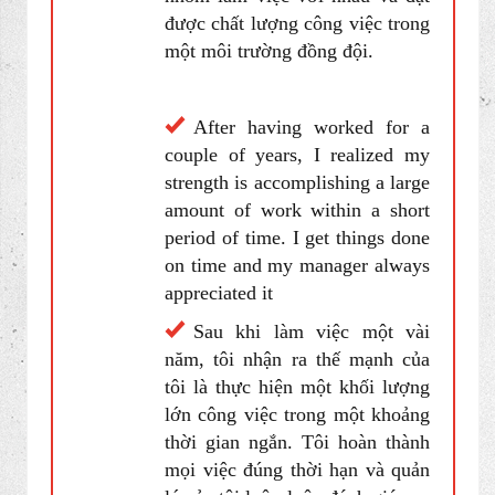
đến từng chi tiết. Đặc trưng này
đã giúp tôi rất nhiều trong lĩnh
vực này
I’ve always been a great
team player. I’m good at
keeping a team together and
producing quality work in a
team environment
Tôi luôn là một đồng đội
tuyệt vời. Tôi giỏi duy trì cho
nhóm làm việc với nhau và đạt
được chất lượng công việc trong
một môi trường đồng đội.
After having worked for a