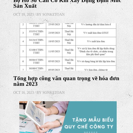
Chi phí sửa văn phòng khấu hao hay phân
bổ
MAY 14, 2024 / BY
SONKETOAN
Bộ Hồ Sơ Cần Có Khi Xây Dựng Định Mức
Sản Xuất
OCT 19, 2023 / BY
SONKETOAN