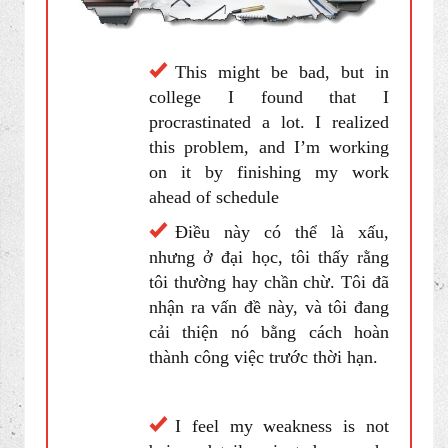
Điểm yếu của bạn là gì ?
What are your weaknesses?
This might be bad, but in
college I found that I