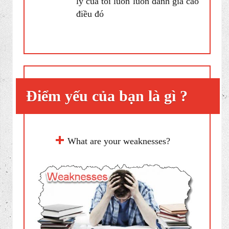
couple of years, I realized my
strength is accomplishing a large
amount of work within a short
period of time. I get things done
on time and my manager always
appreciated it
Sau khi làm việc một vài
năm, tôi nhận ra thế mạnh của
tôi là thực hiện một khối lượng
lớn công việc trong một khoảng
thời gian ngắn. Tôi hoàn thành
mọi việc đúng thời hạn và quản
lý của tôi luôn luôn đánh giá cao
điều đó