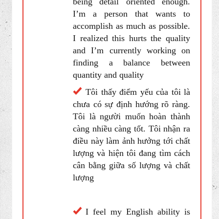
procrastinated a lot. I realized
this problem, and I’m working
on it by finishing my work
ahead of schedule
Điều này có thể là xấu,
nhưng ở đại học, tôi thấy rằng
tôi thường hay chần chừ. Tôi đã
nhận ra vấn đề này, và tôi đang
cải thiện nó bằng cách hoàn
thành công việc trước thời hạn.
I feel my weakness is not
being detail oriented enough.
I’m a person that wants to
accomplish as much as possible.
I realized this hurts the quality
and I’m currently working on