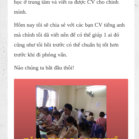
Trong bải viết hôm nay t​ôi sẽ chia sẻ với các bạn
"
Cách viêt CV tiếng anh dành cho dân kế toán sản
xuất"
. Thực tế tôi xuất phát từ dân xây dựng cho
nên vốn từ vựng tiếng anh của tôi rất ít. Đến 1
hôm tôi xin việc tại công ty Flamingo Group
HVG - Hà Nội họ yêu cầu phỏng vấn bằng tiếng
anh lúc đó tôi mới loay hoay đi học gấp rút tiếng
anh, tìm tòi các nguồn tài nguyên trên mạng
nhưng thực sự không có 1 bài biết nào chia sẻ về
cách viết VC cho dân kế toán cả. Và tôi phải tự đi
học ở trung tâm và viết ra được CV cho chính
mình.
Hôm nay tôi sẽ chia sẻ với các bạn CV tiếng anh
mà chính tôi dã viết nên để có thể giúp 1 ai đó