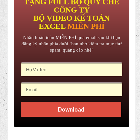
cũng như tôi hồi trước có thể chuẩn bị tốt hơn
trước khi đi phỏng vấn.
Nào chúng ta bắt đầu thôi!
TẶNG FULL BỘ QUY CHẾ
CÔNG TY
BỘ VIDEO KẾ TOÁN
EXCEL
MIỄN PHÍ