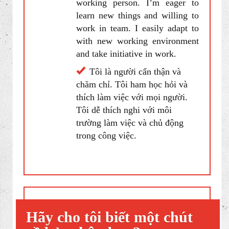
chuyên ngành của tôi là kế toán.
Tôi có kinh nghiệm thực tập tại
Công ty
kế toán sản xuất
trong 3
tháng. Sở thích của tôi là đọc
sách và du lịch.
Tình huống 2: How would you
describe your personality? (Bạn tự
nhận xét về bản thân mình là người
thế nào?)
I’m a careful and hard-
working person. I’m eager to
learn new things and willing to
work in team. I easily adapt to
with new working environment
and take initiative in work.