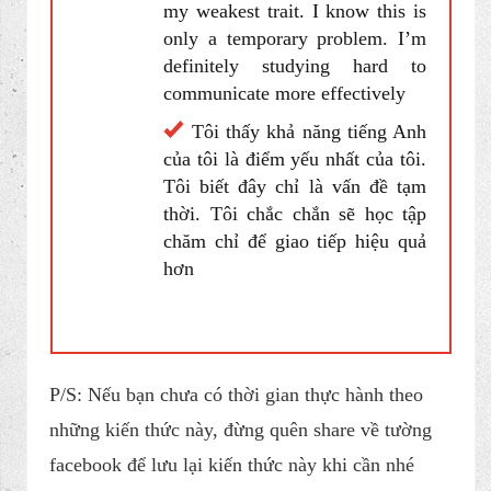
finding a balance between
quantity and quality
Tôi thấy điểm yếu của tôi là
chưa có sự định hướng rõ ràng.
Tôi là người muốn hoàn thành
càng nhiều càng tốt. Tôi nhận ra
điều này làm ảnh hưởng tới chất
lượng và hiện tôi đang tìm cách
cân bằng giữa số lượng và chất
lượng
I feel my English ability is
my weakest trait. I know this is
only a temporary problem. I’m
definitely studying hard to
communicate more effectively