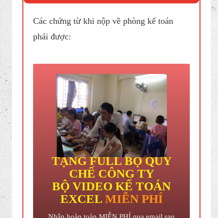
Trong bài viết ngày hôm nay tôi sẽ chia sẻ cho
các bạn 1 chủ đề đó là ​"
Luân chuyển và lưu
chứng từ kế toán
" . Một kiến thức cơ bản nhưng
cũng rất quan trọng . Vì đây là việc hầu như ngày
, tuần nào , tháng nào 1 kế toán cũng gặp và tiếp
xúc .
Nào chúng ta bắt đầu thôi !
1. Qui định nộp chứng từ kế
toán về phòng kế toán
Các chứng từ khi nộp về phòng kế toán
phải được: