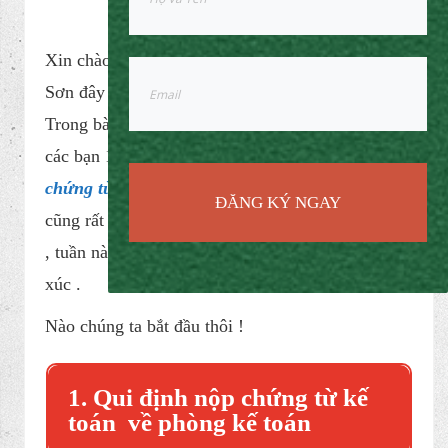
Home
/
Uncategorized
/
Luân chuyển chứng từ kế toán
Luân chuyển chứng từ kế toán
UNCATEGORIZED
ĐĂNG KÝ NGAY
By
sonketoan
/ 8 years ago
Xin chào các bạn , Tôi Thái
Sơn đây