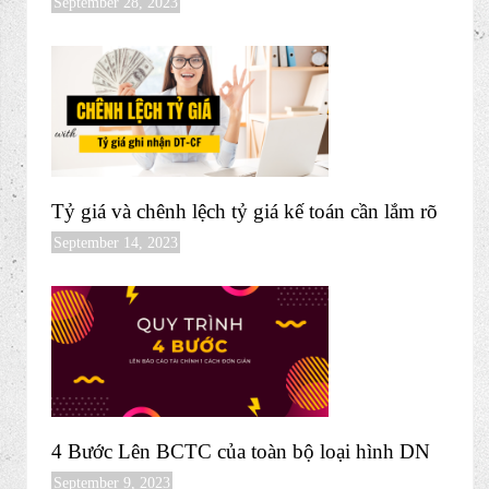
Tổng hợp công văn quan trọng về hóa đơn
năm 2023
October 16, 2023
Tặng TRỌN BỘ HỒ SƠ QUY CHẾ CÔNG
TY
September 28, 2023