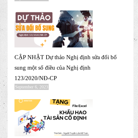
Tỷ giá và chênh lệch tỷ giá kế toán cần lắm rõ
September 14, 2023
4 Bước Lên BCTC của toàn bộ loại hình DN
September 9, 2023