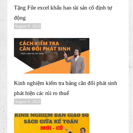
CẬP NHẬT Dự thảo Nghị định sửa đổi bổ
sung một số điều của Nghị định
123/2020/NĐ-CP
September 6, 2023
Tặng File excel khấu hao tài sản cố định tự
động
August 8, 2023