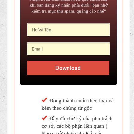
TẶNG FULL BỘ QUY
CHẾ CÔNG TY
BỘ VIDEO KẾ TOÁN
EXCEL
MIỄN PHÍ
Nhận hoàn toàn MIỄN PHÍ qua email sau
khi bạn đăng ký nhận phía dưới "bạn nhớ
kiểm tra mục thư spam, quảng cáo nhé"