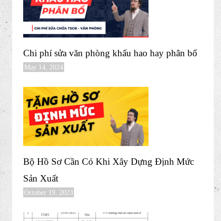
DOWNLOAD FILE NGAY
CÁC BÀI VIẾT MỚI NHẤT
Chi phí sửa văn phòng khấu hao hay phân bổ