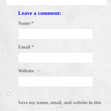
Hướng dẫn làm bảng Kết Quả Hoạt Động
Kinh Doanh
AUG 16, 2017 / BY
SONKETOAN
ABOUT THE AUTHOR
sonketoan
Leave a comment:
Name *