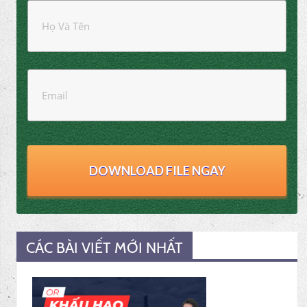
File excel báo cáo tài chính Full tính năng giúp bạn lập
báo cáo tài chính Nhanh chóng - Đơn giản - Chính xác