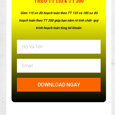
facebook để lưu lại kiến thức này khi cần nhé.
DOWNLOAD SƠ ĐỒ HOẠCH TOÁN
THEO TT 133 & TT 200
Gồm 115 sơ đồ hoạch toán theo TT 133 và 185 sơ đồ
hoạch toán theo TT 200 giúp bạn nắm rõ tính chất- quy
trình hoạch toán từng tài khoản