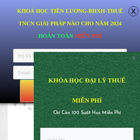
x
KHOÁ HỌC TIỀN LƯƠNG- BHXH -THUẾ
TNCN GIẢI PHÁP NÀO CHO NĂM 2024
HOÀN TOÀN
MIỄN PHÍ
x
KHÓA HỌC ĐẠI LÝ THU
Ế
NHẬN NGAY
MIỄN PHÍ
Chỉ
C
òn
100 Suất Học Miễn Phí