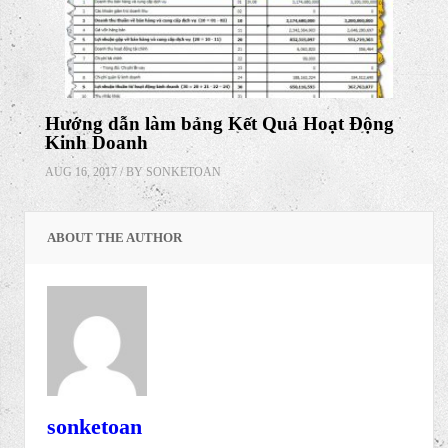
Các Bài Viết Liên Quan
Hướng dẫn kê khai và nộp thuế GTGT
AUG 16, 2017 / BY
SONKETOAN