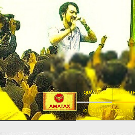
QUÀ TẶNG
KIẾN T
KHÓA HỌC KẾ TOÁN THU