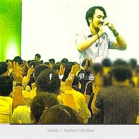
ẤT
Home
/
Author's Archive: