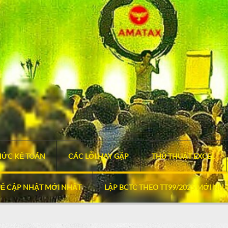
HỨC KẾ TOÁN
CÁC LỖI HAY GẶP
THỦ THUẬT EXCEL
Ế CẬP NHẬT MỚI NHẤT
LẬP BCTC THEO TT99/2025 MỚI NH