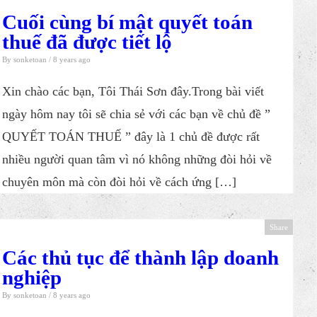
Cuối cùng bí mật quyết toán
thuế đã được tiết lộ
By
sonketoan
/ 8 years ago
Xin chào các bạn, Tôi Thái Sơn đây.Trong bài viết
ngày hôm nay tôi sẽ chia sẻ với các bạn về chủ đề ”
QUYẾT TOÁN THUẾ ” đây là 1 chủ đề được rất
nhiều người quan tâm vì nó không những đòi hỏi về
chuyên môn mà còn đòi hỏi về cách ứng […]
Share
Các thủ tục để thành lập doanh
nghiệp
By
sonketoan
/ 8 years ago