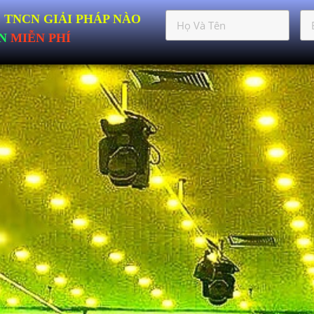
 TNCN GIẢI PHÁP NÀO
N
MIỄN PHÍ