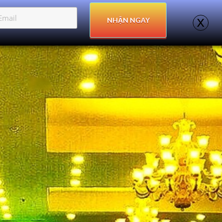
x
NHẬN NGAY