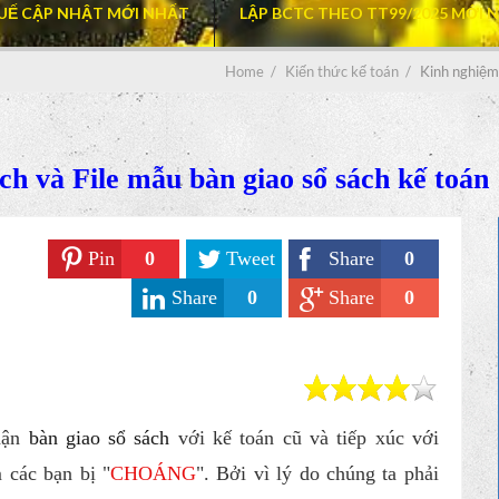
UẾ CẬP NHẬT MỚI NHẤT
LẬP BCTC THEO TT99/2025 MỚI 
Home
/
Kiến thức kế toán
/
Kinh nghiệm 
ch và File mẫu bàn giao sổ sách kế toán
Pin
0
Tweet
Share
0
Share
0
Share
0
nhận
bàn giao sổ sách
với kế toán cũ và tiếp xúc với
 các bạn bị "
CHOÁNG
". Bởi vì lý do chúng ta phải