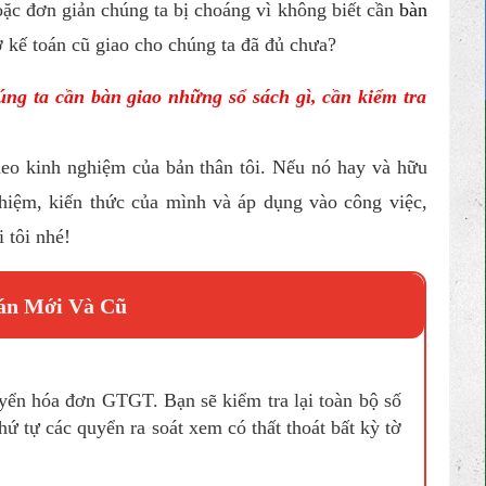
hoặc đơn giản chúng ta bị choáng vì không biết cần
bàn
ơ kế toán cũ giao cho chúng ta đã đủ chưa?
húng ta
cần bàn giao những sổ sách gì
, cần kiểm tra
theo kinh nghiệm của bản thân tôi. Nếu nó hay và hữu
ghiệm, kiến thức của mình và áp dụng vào công việc,
i tôi nhé!
oán Mới Và Cũ
yển hóa đơn GTGT. Bạn sẽ kiểm tra lại toàn bộ số
hứ tự các quyển ra soát xem có thất thoát bất kỳ tờ