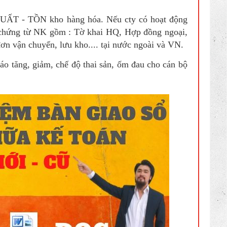
ẤT - TỒN kho hàng hóa. Nếu cty có hoạt động
ộ chứng từ NK gồm : Tờ khai HQ, Hợp đồng ngoại,
 đơn vận chuyển, lưu kho.... tại nước ngoài và VN.
o tăng, giảm, chế độ thai sản, ốm đau cho cán bộ