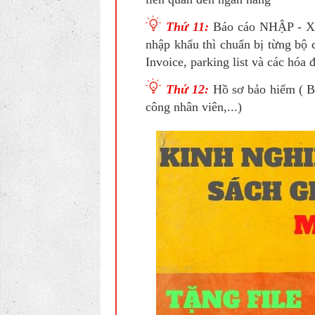
Thứ 11:
Báo cáo NHẬP - XU
nhập khẩu thì chuẩn bị từng b
Invoice, parking list và các hóa
T
hứ 12
:
Hồ sơ bảo hiểm ( Bá
công nhân viên,...)