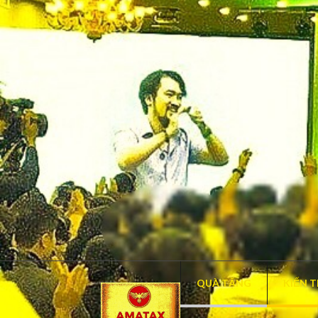
QUÀ TẶNG
KIẾN 