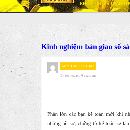
KHÓA HỌC KẾ TOÁN TH
Kinh nghiệm bàn giao sổ sá
KIẾN THỨC KẾ TOÁN
By
sonketoan
/ 6 years ago
Phần lớn các bạn kế toán mới khi 
những hồ sơ, chứng từ kế toán sẽ làm