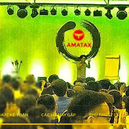
THỨC KẾ TOÁN
CÁC LỖI HAY GẶP
THỦ THUẬT EXCEL