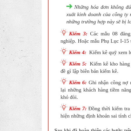
Những hóa đơn không đún
xuất kinh doanh của công ty 
những trường hợp này sẽ bị lo
Kiểm 3:
Các mẫu 08 đăng k
nghiệp. Hoặc mẫu Phụ Lục I-15 t
Kiểm 4:
Kiểm kê quỹ xem lượ
Kiểm 5:
Kiểm kê kho hàng h
đề gì lập biên bản kiểm kê.
Kiểm 6:
Ghi nhận công nợ n
lại những khách hàng tiềm năn
khó đòi.
Kiểm 7:
Đồng thời kiểm tra r
hiện những định khoản sai tính c
Sau khi đã hoàn thiện các bước trê