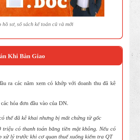
 hồ sơ, sổ sách kế toán cũ và mới
án Khi Bàn Giao
ầu ra các năm xem có khớp với doanh thu đã kê
ộ các hóa đơn đầu vào của DN.
 có thể đã kê khai nhưng bị mất chứng từ gốc
0 triệu có thanh toán bằng tiền mặt không. Nếu có
p xử lý trước khi cơ quan thuế xuống kiểm tra QT