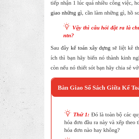
tiếp nhận 1 lúc quá nhiều công việc, 
giao những gì
, cần làm những gì, hồ s
Vậy thì câu hỏi đặt ra là c
ntn?
Sau đây
kế toán xây dựng
sẽ liệt kê 
ích thì bạn hãy biến nó thành kinh n
còn nếu nó thiết sót bạn hãy chia sẻ vớ
Bàn Giao Sổ Sách Giữa Kế T
T
hứ 1:
Đó là toàn bộ các qu
hóa đơn đầu ra này và xếp theo t
hóa đơn nào hay không?