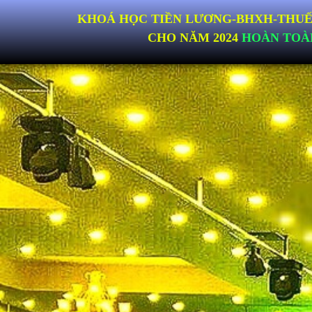
KHOÁ HỌC TIỀN LƯƠNG- BHXH -THUẾ
CHO NĂM 2024
HOÀN TOÀ