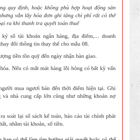
g quy định, hoặc không phù hợp hoạt động sản
nhưng vẫn lấy hóa đơn ghi tăng chi phí rất có thể
ại ra khi thanh tra quyết toán thuế
ý số tài khoản ngân hàng, địa điểm,... doanh
hay đổi thông tin thay thế cho mẫu 08.
ng tiền tồn quỹ đến ngày nhận bàn giao.
óa. Nếu có mất mát hàng lỗi hỏng có bất kỳ vấn
gười mua ngươì bán đến thời điểm hiện tại. Ghi
g và nhà cung cấp lớn cũng như những khoản nợ
a soát lại sổ sách kế toán, báo cáo tài chính phát
hất, nhầm tài khoản, số tiền.
n bạn có thể làm tìm hướng giải quyết hoặc có thể