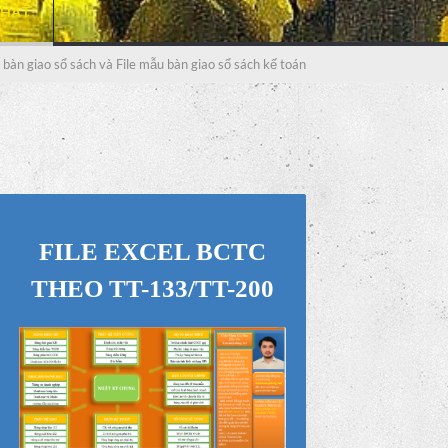
NHẤT
bàn giao sổ sách và File mẫu bàn giao sổ sách kế toán
FILE EXCEL BCTC
THEO TT-133/TT-200