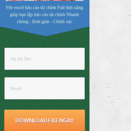
File excel báo cáo tài chính Full tính năng
giúp bạn lập báo cáo tài chính Nhanh
chóng - Đơn giản - Chính xác
DOWNLOAD FILE NGAY