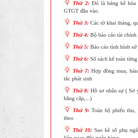
Thứ 2:
Đó là bảng kê hóa 
GTGT đầu vào.
Thứ 3:
Các tờ khai tháng, qu
Thứ 4:
Bộ báo cáo tài chính
Thứ 5:
Báo cáo tình hình sử
Thứ 6:
Sổ sách kế toàn từng n
Thứ 7:
Hợp đồng mua, bán,
tắc phát sinh
Thứ 8:
Hồ sơ nhân sự ( Sơ y
bằng cấp,...)
Thứ 9:
Toàn bộ phiếu thu, 
theo
Thứ 10:
Sao kê sổ phụ ngân
liên quan đến ngân hàng