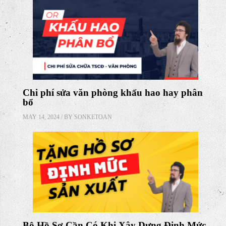
Chi phí sửa văn phòng khấu hao hay phân
bổ
MAY 14, 2024 / BY
SONKETOAN
Bộ Hồ Sơ Cần Có Khi Xây Dựng Định Mức