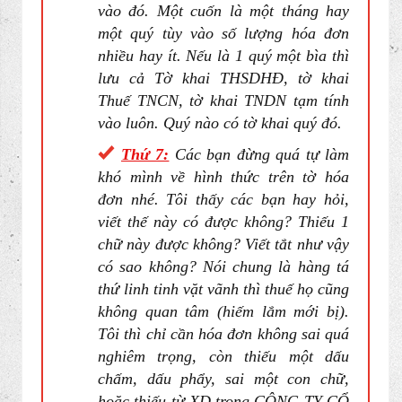
vào đó. Một cuốn là một tháng hay
một quý tùy vào số lượng hóa đơn
nhiều hay ít. Nếu là 1 quý một bìa thì
lưu cả Tờ khai THSDHĐ, tờ khai
Thuế
TNCN
, tờ khai
TNDN
tạm tính
vào luôn. Quý nào có tờ khai quý đó.
Thứ 7:
Các bạn đừng quá tự làm
khó mình về hình thức trên tờ hóa
đơn nhé. Tôi thấy các bạn hay hỏi,
viết thế này có được không? Thiếu 1
chữ này được không? Viết tắt như vậy
có sao không? Nói chung là hàng tá
thứ linh tinh vặt vãnh thì thuế họ cũng
không quan tâm (hiếm lắm mới bị).
Tôi thì chỉ cần hóa đơn không sai quá
nghiêm trọng, còn thiếu một dấu
chấm, dấu phẩy, sai một con chữ,
hoặc thiếu từ XD trong CÔNG TY CỔ