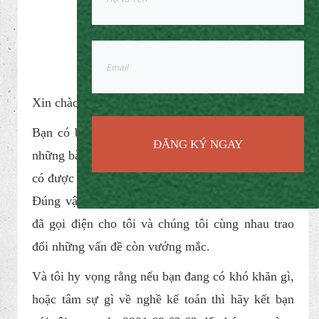
Xin chào các bạn!
Bạn có biết không, thông qua những bức thư và
ĐĂNG KÝ NGAY
những bài viết hàng ngày mà tôi chia sẻ, thì tôi đã
có được rất nhiều người bạn thực tế ngoài đời đó.
Đúng vậy đấy các bạn à, có rất nhiều người bạn
đã gọi điện cho tôi và chúng tôi cùng nhau trao
đổi những vấn đề còn vướng mắc.
Và tôi hy vọng rằng nếu bạn đang có khó khăn gì,
hoặc tâm sự gì về nghề kế toán thì hãy kết bạn