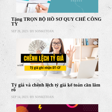
Tặng TRỌN BỘ HỒ SƠ QUY CHẾ CÔNG
TY
SEP 28, 2023 / BY
SONKETOAN
Tỷ giá và chênh lệch tỷ giá kế toán cần lắm
rõ
SEP 14, 2023 / BY
SONKETOAN