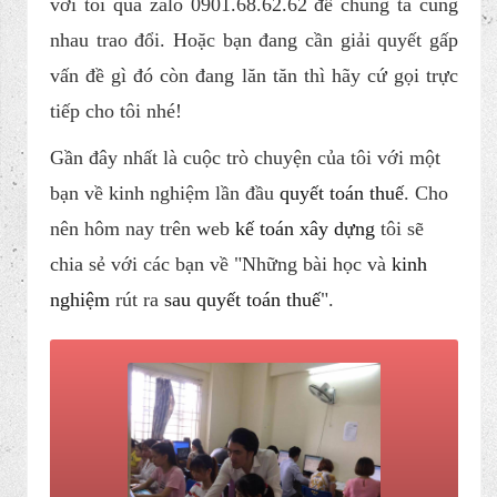
với tôi qua zalo 0901.68.62.62 để chúng ta cùng
nhau trao đổi. Hoặc bạn đang cần giải quyết gấp
vấn đề gì đó còn đang lăn tăn thì hãy cứ gọi trực
tiếp cho tôi nhé!
Gần đây nhất là cuộc trò chuyện của tôi với một
bạn về kinh nghiệm lần đầu
quyết toán thuế
. Cho
nên hôm nay trên web
kế toán xây d ựng
tôi sẽ
chia sẻ với các bạn về "Những bài học và
kinh
nghiệm
rút ra
sa u quyết toán thuế
".