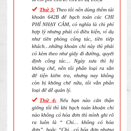
Thứ 3:
Theo tôi nên dùng thêm tài
khoản 642B để hạch toán các CHI
PHÍ NHẠY CẢM, có nghĩa là
chi phí
hợp lý
nhưng phải có điều kiện, ví dụ
như tiền phòng công tác, tiền tiếp
khách…những khoản chi này thì phải
có kèm theo như giấy đi đường, quyết
định công tác… Ngày xưa thì bị
khống chế, nên tôi phân loại ra sẵn
để tiện kiểm tra, nhưng nay không
còn bị khống chế nữa, tôi vẫn phân
loại để dễ quản lý.
Thứ 4:
Nếu bạn nào cẩn thận
giống tôi thì khi hạch toán khoản chi
nào không có hóa đơn thì mình ghi rõ
ra luôn là “ Chi… không có hóa
đơn”, hoặc “Chi…có hóa đơn nhưng